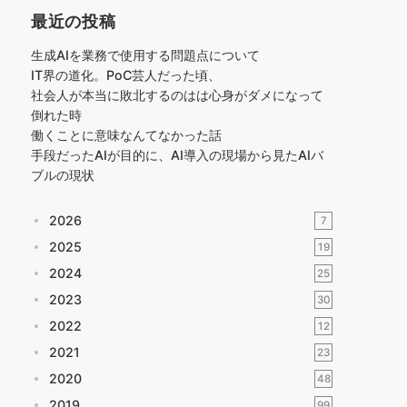
最近の投稿
生成AIを業務で使用する問題点について
IT界の道化。PoC芸人だった頃、
社会人が本当に敗北するのはは心身がダメになって
倒れた時
働くことに意味なんてなかった話
手段だったAIが目的に、AI導入の現場から見たAIバ
ブルの現状
2026
7
2025
19
2024
25
2023
30
2022
12
2021
23
2020
48
2019
99