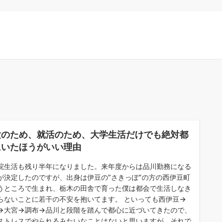
験のため、就活のため、大学生活だけでも絶対都
にいたほうがいい理由
院生活も残り半年になりました。来年度からは品川勤務になる
が決定したのですが、出身は伊豆の”さきっぽ”の方の西伊豆町
うところで生まれ、栃木の田舎で育った僕は都会で生活しなき
らないことに若干の不安を抱いてます。 といっても西伊豆→
→大宮→調布→品川と段階を踏んで都心に近づいてきたので、
ストレスでやられるみたいなことはないと思いますが、それで