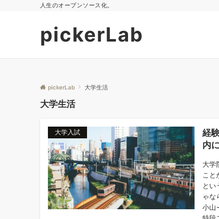
人生のオープンソース化。
pickerLab
pickerLab
大学生活
大学生活
経
大学入試
内
大学
こと
とい
ゃな
小山
特段