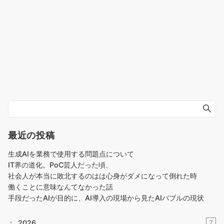
最近の投稿
生成AIを業務で使用する問題点について
IT界の道化。PoC芸人だった頃、
社会人が本当に敗北するのはは心身がダメになって倒れた時
働くことに意味なんてなかった話
手段だったAIが目的に、AI導入の現場から見たAIバブルの現状
2026
7