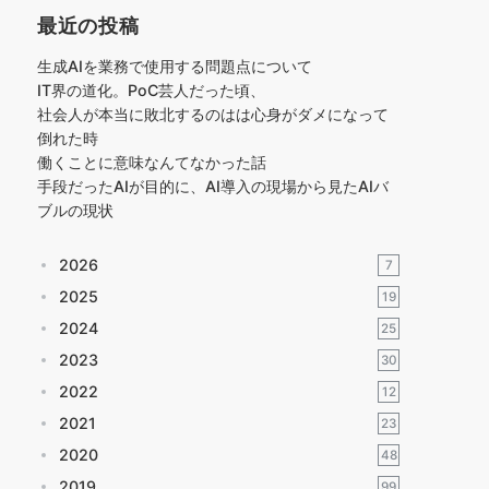
最近の投稿
生成AIを業務で使用する問題点について
IT界の道化。PoC芸人だった頃、
社会人が本当に敗北するのはは心身がダメになって
倒れた時
働くことに意味なんてなかった話
手段だったAIが目的に、AI導入の現場から見たAIバ
ブルの現状
2026
7
2025
19
2024
25
2023
30
2022
12
2021
23
2020
48
2019
99