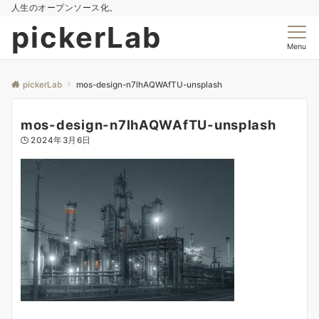
人生のオープンソース化。
pickerLab
Menu
pickerLab
mos-design-n7lhAQWAfTU-unsplash
mos-design-n7lhAQWAfTU-unsplash
2024年3月6日