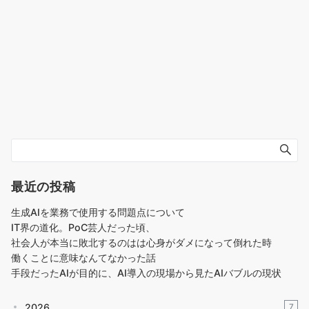
最近の投稿
生成AIを業務で使用する問題点について
IT界の道化。PoC芸人だった頃、
社会人が本当に敗北するのはは心身がダメになって倒れた時
働くことに意味なんてなかった話
手段だったAIが目的に、AI導入の現場から見たAIバブルの現状
2026
7