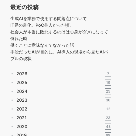
最近の投稿
生成AIを業務で使用する問題点について
IT界の道化。PoC芸人だった頃、
社会人が本当に敗北するのはは心身がダメになって
倒れた時
働くことに意味なんてなかった話
手段だったAIが目的に、AI導入の現場から見たAIバ
ブルの現状
2026
7
2025
19
2024
25
2023
30
2022
12
2021
23
2020
48
2019
99