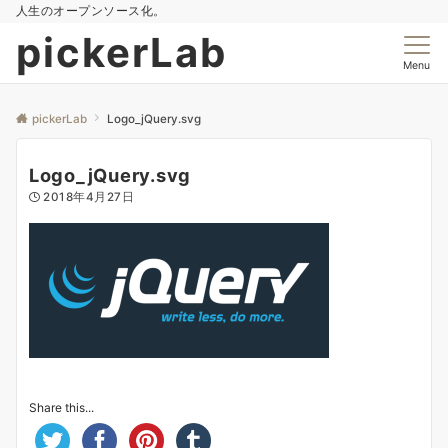
人生のオープンソース化。
pickerLab
Menu
pickerLab
Logo_jQuery.svg
Logo_jQuery.svg
2018年4月27日
Share this...