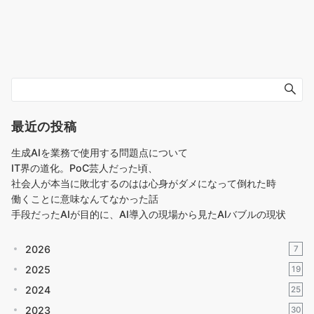
最近の投稿
生成AIを業務で使用する問題点について
IT界の道化。PoC芸人だった頃、
社会人が本当に敗北するのはは心身がダメになって倒れた時
働くことに意味なんてなかった話
手段だったAIが目的に、AI導入の現場から見たAIバブルの現状
2026
7
2025
19
2024
25
2023
30