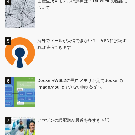
国産生成AIモデルの評判は？Tsuzumi の性能に
ついて
海外でメールが受信できない？ VPNに接続す
れば受信できます
Docker+WSL2の罠!? メモリ不足でdockerの
imageがbuildできない時の対処法
アマゾンの誤配送が最近を多すぎる話