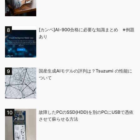
[カンペ]AI-900合格に必要な知識まとめ ※例題
あり
国産生成AIモデルの評判は？Tsuzumi の性能に
ついて
故障したPCのSSD(HDD)を別のPCにUSBで憑依
させて蘇らせる方法