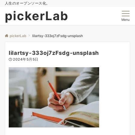
人生のオープンソース化。
pickerLab
Menu
pickerLab
lilartsy-333oj7zFsdg-unsplash
lilartsy-333oj7zFsdg-unsplash
2024年5月5日